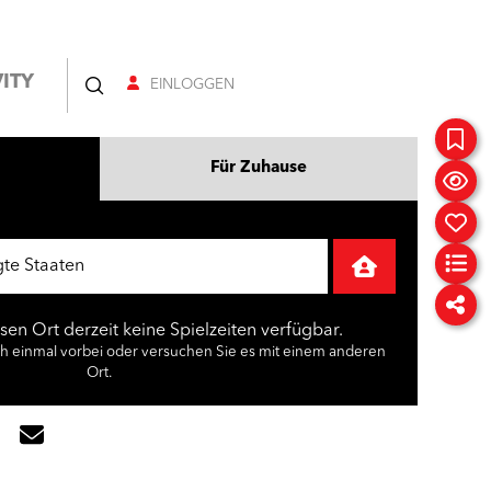
ITY
EINLOGGEN
Für Zuhause
esen Ort derzeit keine Spielzeiten verfügbar.
ch einmal vorbei oder versuchen Sie es mit einem anderen
Ort.