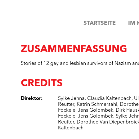
STARTSEITE
IM 
ZUSAMMENFASSUNG
Stories of 12 gay and lesbian survivors of Nazism an
CREDITS
Direktor
:
Sylke Jehna
,
Claudia Kaltenbach
,
Ul
Reutter
,
Katrin Schmersahl
,
Dorothe
Fockele
,
Jens Golombek
,
Dirk Haus
Fockele
,
Jens Golombek
,
Sylke Jeh
Reutter
,
Dorothee Van Diepenbroic
Kaltenbach