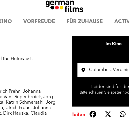
KINO
VORFREUDE
FÜR ZUHAUSE
ACTIV
Im Kino
d the Holocaust.
Leider sind für di
rich Prehn
,
Johanna
Bitte schauen Sie später no
e Van Diepenbroick
,
Jörg
ka
,
Katrin Schmersahl
,
Jörg
na
,
Ulrich Prehn
,
Johanna
k
,
Dirk Hauska
,
Claudia
Teilen