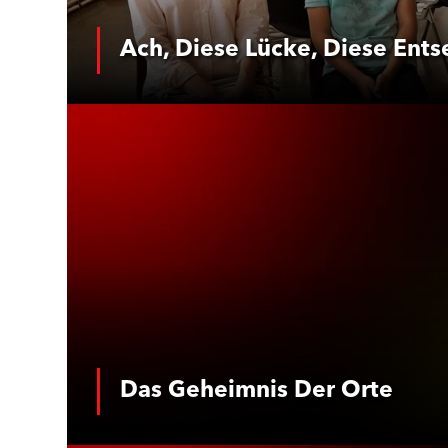
Ach, Diese Lücke, Diese Ents
Mehr Infos
Das Geheimn
Das Geheimnis Der Orte
Mehr Infos