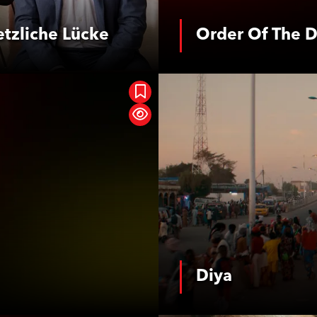
etzliche Lücke
Order Of The 
Mehr Infos
is Der Orte
Diya
Mehr Infos