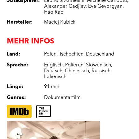
Schauspieler
:
Leonora Armellini
,
Michelle Candotti
,
Alexander Gadjiev
,
Eva Gevorgyan
,
Hao Rao
Hersteller
:
Maciej Kubicki
MEHR INFOS
Land
:
Polen
,
Tschechien
,
Deutschland
Sprache
:
Englisch
,
Polieren
,
Slowenisch
,
Deutsch
,
Chinesisch
,
Russisch
,
Italienisch
Länge
:
91 min
Genres
:
Dokumentarfilm