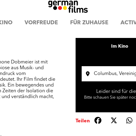
KINO
VORFREUDE
FÜR ZUHAUSE
ACTIV
Im Kino
mone Dobmeier ist mit
ose aus Musik- und
indruck vom
utet. Ihr Film findet die
usik. Ein bewegendes und
Zeiten der Isolation die
Leider sind für di
 und verständlich macht,
Bitte schauen Sie später no
Teilen