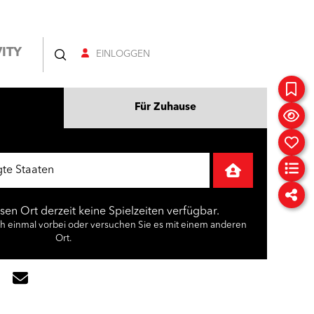
ITY
EINLOGGEN
Für Zuhause
esen Ort derzeit keine Spielzeiten verfügbar.
ch einmal vorbei oder versuchen Sie es mit einem anderen
Ort.