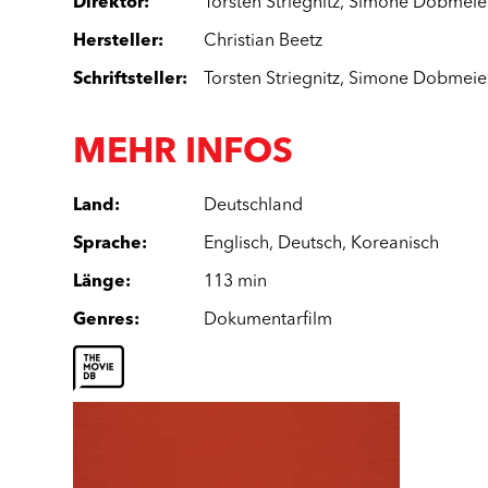
Direktor
:
Torsten Striegnitz
,
Simone Dobmeie
Hersteller
:
Christian Beetz
Schriftsteller
:
Torsten Striegnitz
,
Simone Dobmeie
MEHR INFOS
Land
:
Deutschland
Sprache
:
Englisch
,
Deutsch
,
Koreanisch
Länge
:
113 min
Genres
:
Dokumentarfilm