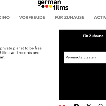
KINO
VORFREUDE
FÜR ZUHAUSE
ACTIV
Für Zuhause
private planet to be free.
8 films and records and
ran.
Vereinigte Staaten