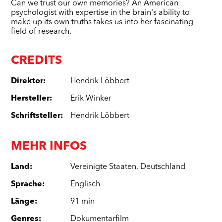
Can we trust our own memories? An American
psychologist with expertise in the brain's ability to
make up its own truths takes us into her fascinating
field of research.
CREDITS
Direktor
:
Hendrik Löbbert
Hersteller
:
Erik Winker
Schriftsteller
:
Hendrik Löbbert
MEHR INFOS
Land
:
Vereinigte Staaten
,
Deutschland
Sprache
:
Englisch
Länge
:
91 min
Genres
:
Dokumentarfilm