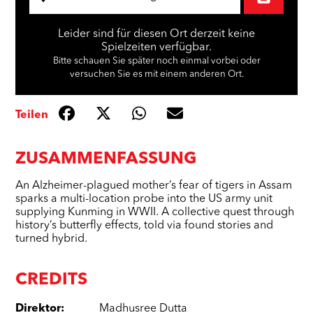
Leider sind für diesen Ort derzeit keine
Spielzeiten verfügbar.
Bitte schauen Sie später noch einmal vorbei oder
versuchen Sie es mit einem anderen Ort.
Teilen
ZUSAMMENFASSUNG
An Alzheimer-plagued mother’s fear of tigers in Assam
sparks a multi-location probe into the US army unit
supplying Kunming in WWII. A collective quest through
history’s butterfly effects, told via found stories and
turned hybrid.
CREDITS
Direktor
:
Madhusree Dutta