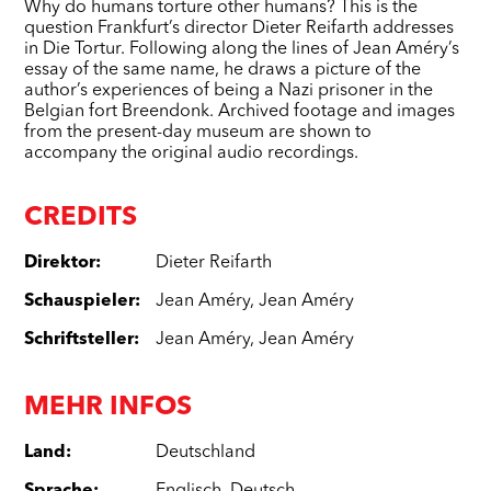
Why do humans torture other humans? This is the
question Frankfurt’s director Dieter Reifarth addresses
in Die Tortur. Following along the lines of Jean Améry’s
essay of the same name, he draws a picture of the
author’s experiences of being a Nazi prisoner in the
Belgian fort Breendonk. Archived footage and images
from the present-day museum are shown to
accompany the original audio recordings.
CREDITS
Direktor
:
Dieter Reifarth
Schauspieler
:
Jean Améry
,
Jean Améry
Schriftsteller
:
Jean Améry
,
Jean Améry
MEHR INFOS
Land
:
Deutschland