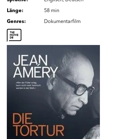
Sprache
:
Englisch
,
Deutsch
Länge
:
58 min
Genres
:
Dokumentarfilm