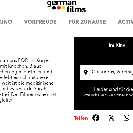
KINO
VORFREUDE
FÜR ZUHAUSE
ACTIV
Im Kino
 namens FOP. Ihr Körper
 mit Knochen. Blaue
öcherungen auslösen und
 lebt es sich mit dieser
weit ist die medizinische
 Und was würde Sarah
Leider sind für di
hätte? Der Filmemacher hat
Bitte schauen Sie später no
leitet.
Teilen