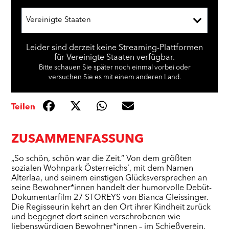
Vereinigte Staaten
Leider sind derzeit keine Streaming-Plattformen
für Vereinigte Staaten verfügbar.
Bitte schauen Sie später noch einmal vorbei oder
versuchen Sie es mit einem anderen Land.
Teilen
ZUSAMMENFASSUNG
„So schön, schön war die Zeit.“ Von dem größten
sozialen Wohnpark Österreichs´, mit dem Namen
Alterlaa, und seinem einstigen Glücksversprechen an
seine Bewohner*innen handelt der humorvolle Debüt-
Dokumentarfilm 27 STOREYS von Bianca Gleissinger.
Die Regisseurin kehrt an den Ort ihrer Kindheit zurück
und begegnet dort seinen verschrobenen wie
liebenswürdigen Bewohner*innen – im Schießverein,