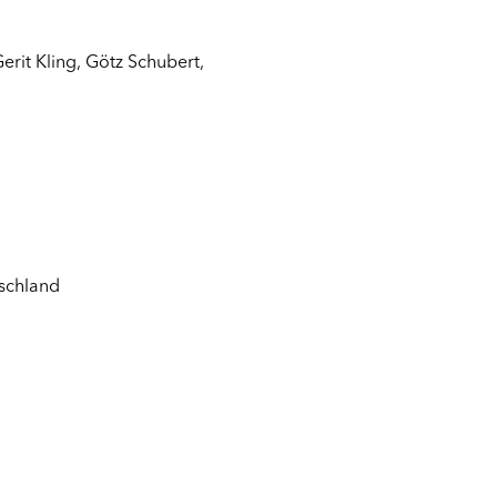
erit Kling
,
Götz Schubert
,
schland