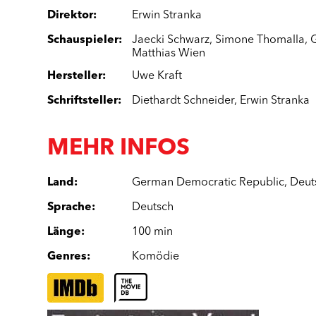
Direktor
:
Erwin Stranka
Schauspieler
:
Jaecki Schwarz
,
Simone Thomalla
,
G
Matthias Wien
Hersteller
:
Uwe Kraft
Schriftsteller
:
Diethardt Schneider
,
Erwin Stranka
MEHR INFOS
Land
:
German Democratic Republic
,
Deut
Sprache
:
Deutsch
Länge
:
100 min
Genres
:
Komödie