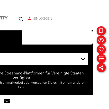
ITY
EINLOGGEN
ine Streaming-Plattformen für Vereinigte Staaten
verfügbar.
ch einmal vorbei oder versuchen Sie es mit einem anderen
Land.