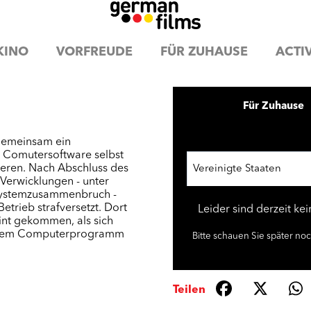
KINO
VORFREUDE
FÜR ZUHAUSE
ACTIV
Für Zuhause
gemeinsam ein
 Comutersoftware selbst
ieren. Nach Abschluss des
Vereinigte Staaten
 Verwicklungen - unter
 Systemzusammenbruch -
trieb strafversetzt. Dort
Leider sind derzeit ke
eint gekommen, als sich
t ihrem Computerprogramm
Bitte schauen Sie später no
Teilen