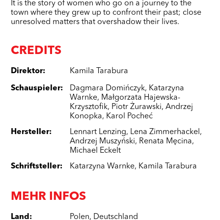
It is the story of women who go on a journey to the
town where they grew up to confront their past; close
unresolved matters that overshadow their lives.
CREDITS
Direktor
:
Kamila Tarabura
Schauspieler
:
Dagmara Domińczyk
,
Katarzyna
Warnke
,
Małgorzata Hajewska-
Krzysztofik
,
Piotr Żurawski
,
Andrzej
Konopka
,
Karol Pocheć
Hersteller
:
Lennart Lenzing
,
Lena Zimmerhackel
,
Andrzej Muszyński
,
Renata Męcina
,
Michael Eckelt
Schriftsteller
:
Katarzyna Warnke
,
Kamila Tarabura
MEHR INFOS
Land
:
Polen
,
Deutschland