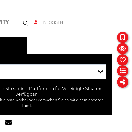
ITY
EINLOGGEN
ine Streaming-Plattformen für Vereinigte Staaten
verfügbar.
ch einmal vorbei oder versuchen Sie es mit einem anderen
Land.