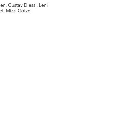
sen
,
Gustav Diessl
,
Leni
et
,
Mizzi Götzel