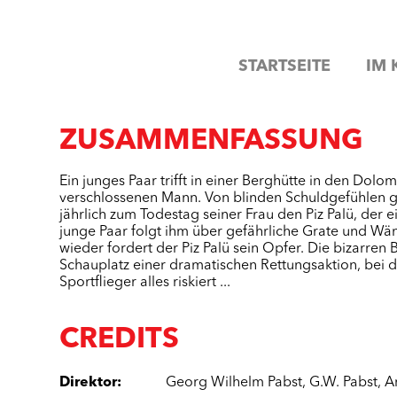
STARTSEITE
IM 
ZUSAMMENFASSUNG
Ein junges Paar trifft in einer Berghütte in den Dolo
verschlossenen Mann. Von blinden Schuldgefühlen g
jährlich zum Todestag seiner Frau den Piz Palü, der e
junge Paar folgt ihm über gefährliche Grate und W
wieder fordert der Piz Palü sein Opfer. Die bizarr
Schauplatz einer dramatischen Rettungsaktion, bei d
Sportflieger alles riskiert ...
CREDITS
Direktor
:
Georg Wilhelm Pabst
,
G.W. Pabst
,
A