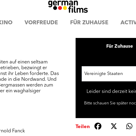
KINO
VORFREUDE
FÜR ZUHAUSE
ACTIV
Für Zuhause
miten auf einen seltsam
etrieben, bezwingt er
inst ihr Leben forderte. Das
Vereinigte Staaten
ände in die Nordwand. Und
en Bergmassen werden zum
er ein waghalsiger
Leider sind derzeit ke
Bitte schauen Sie später no
Teilen
rnold Fanck