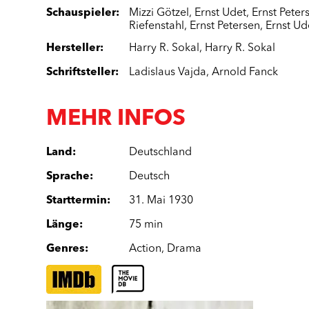
Schauspieler
:
Mizzi Götzel
,
Ernst Udet
,
Ernst Peter
Riefenstahl
,
Ernst Petersen
,
Ernst Ud
Hersteller
:
Harry R. Sokal
,
Harry R. Sokal
Schriftsteller
:
Ladislaus Vajda
,
Arnold Fanck
MEHR INFOS
Land
:
Deutschland
Sprache
:
Deutsch
Starttermin
:
31. Mai 1930
Länge
:
75 min
Genres
:
Action
,
Drama