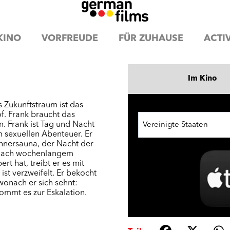
KINO
VORFREUDE
FÜR ZUHAUSE
ACTIV
Im Kino
s Zukunfts­traum ist das
f. Frank braucht das
. Frank ist Tag und Nacht
Vereinigte Staaten
m sexuellen Abenteuer. Er
ännersauna, der Nacht der
d nach wochenlangem
rt hat, treibt er es mit
st verzweifelt. Er bekocht
wonach er sich sehnt:
ommt es zur Eskalation.