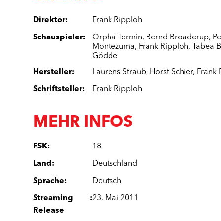
Direktor
:
Frank Ripploh
Schauspieler
:
Orpha Termin
,
Bernd Broaderup
,
Pe
Montezuma
,
Frank Ripploh
,
Tabea 
Gödde
Hersteller
:
Laurens Straub
,
Horst Schier
,
Frank 
Schriftsteller
:
Frank Ripploh
MEHR INFOS
FSK
:
18
Land
:
Deutschland
Sprache
:
Deutsch
Streaming
:
23. Mai 2011
Release