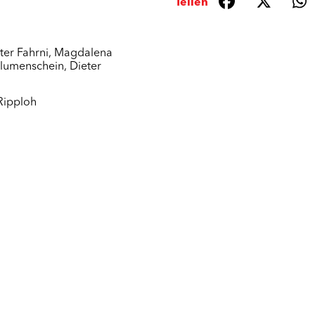
Teilen
ter Fahrni
,
Magdalena
Blumenschein
,
Dieter
Ripploh