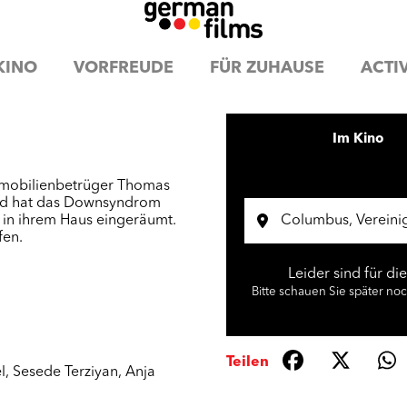
KINO
VORFREUDE
FÜR ZUHAUSE
ACTIV
Im Kino
mmobilienbetrüger Thomas
nd hat das Downsyndrom
 in ihrem Haus eingeräumt.
fen.
Leider sind für di
Bitte schauen Sie später no
Teilen
l
,
Sesede Terziyan
,
Anja