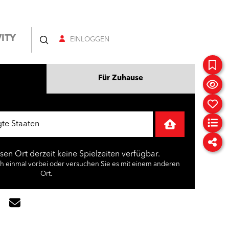
ITY
EINLOGGEN
Für Zuhause
esen Ort derzeit keine Spielzeiten verfügbar.
ch einmal vorbei oder versuchen Sie es mit einem anderen
Ort.