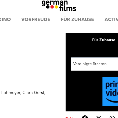
KINO
VORFREUDE
FÜR ZUHAUSE
ACTIV
Für Zuhause
Vereinigte Staaten
r Lohmeyer
,
Clara Gerst
,