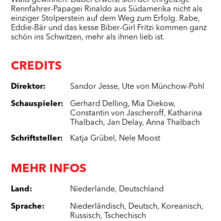
Wald gewinnen. Dabei erweist sich der ehrgeizige
Rennfahrer-Papagei Rinaldo aus Südamerika nicht als
einziger Stolperstein auf dem Weg zum Erfolg. Rabe,
Eddie-Bär und das kesse Biber-Girl Fritzi kommen ganz
schön ins Schwitzen, mehr als ihnen lieb ist.
CREDITS
Direktor
:
Sandor Jesse
,
Ute von Münchow-Pohl
Schauspieler
:
Gerhard Delling
,
Mia Diekow
,
Constantin von Jascheroff
,
Katharina
Thalbach
,
Jan Delay
,
Anna Thalbach
Schriftsteller
:
Katja Grübel
,
Nele Moost
MEHR INFOS
Land
:
Niederlande
,
Deutschland
Sprache
:
Niederländisch
,
Deutsch
,
Koreanisch
,
Russisch
,
Tschechisch