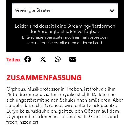
Vereinigte Staaten
Leider sind derzeit keine Streaming-Plattformen
für Vereinigte Staaten verfügbar.
Bitte schauen Sie später noch einmal vorbei oder
versuchen Sie es mit einem anderen Land.
Teilen
ZUSAMMENFASSUNG
Orpheus, Musikprofessor in Theben, ist froh, als ihm
Pluto die untreue Gattin Eurydike stiehlt. Da kann er
sich ungestört mit seinen Schülerinnen amüsieren. Aber
so geht das nicht! Orpheus wird unter Druck gesetzt,
Eurydike zurückzuholen, geht zu den Göttern auf dem
Olymp und mit denen in die Unterwelt. Grandios und
frech inszeniert.