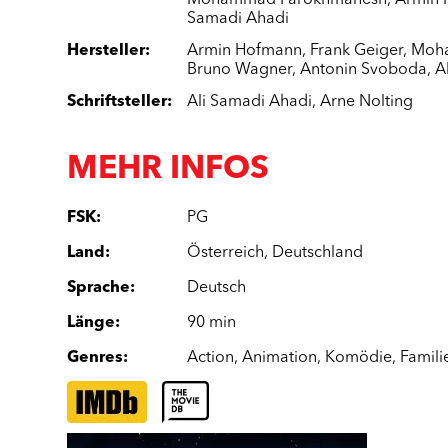
Mohammad Farokhmanesh
,
Armin
Samadi Ahadi
Hersteller
:
Armin Hofmann
,
Frank Geiger
,
Moh
Bruno Wagner
,
Antonin Svoboda
,
A
Schriftsteller
:
Ali Samadi Ahadi
,
Arne Nolting
MEHR INFOS
FSK
:
PG
Land
:
Österreich
,
Deutschland
Sprache
:
Deutsch
Länge
:
90 min
Genres
:
Action
,
Animation
,
Komödie
,
Famili