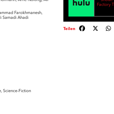
 Hofmann
,
Arne Nolting
,
Ali
Shout!
Factory 
ammad Farokhmanesh
,
li Samadi Ahadi
Teilen
e
,
Science-Fiction