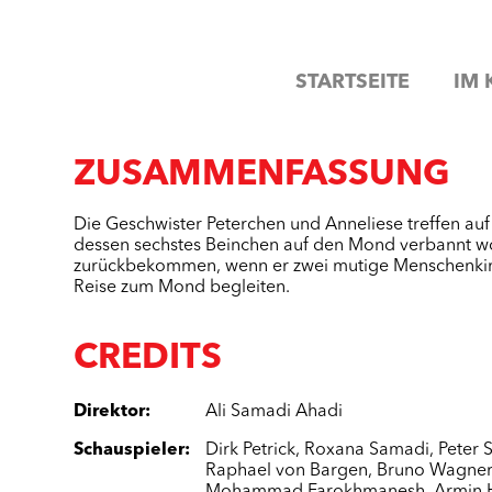
STARTSEITE
IM 
ZUSAMMENFASSUNG
Die Geschwister Peterchen und Anneliese treffen a
dessen sechstes Beinchen auf den Mond verbannt wor
zurückbekommen, wenn er zwei mutige Menschenkinde
Reise zum Mond begleiten.
CREDITS
Direktor
:
Ali Samadi Ahadi
Schauspieler
:
Dirk Petrick
,
Roxana Samadi
,
Peter 
Raphael von Bargen
,
Bruno Wagne