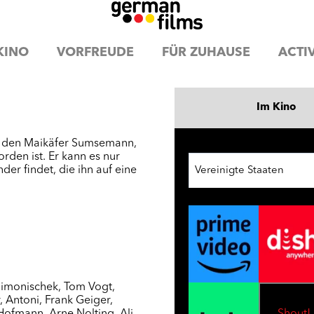
KINO
VORFREUDE
FÜR ZUHAUSE
ACTIV
Im Kino
uf den Maikäfer Sumsemann,
den ist. Er kann es nur
r findet, die ihn auf eine
Vereinigte Staaten
Simonischek
,
Tom Vogt
,
r
,
Antoni
,
Frank Geiger
,