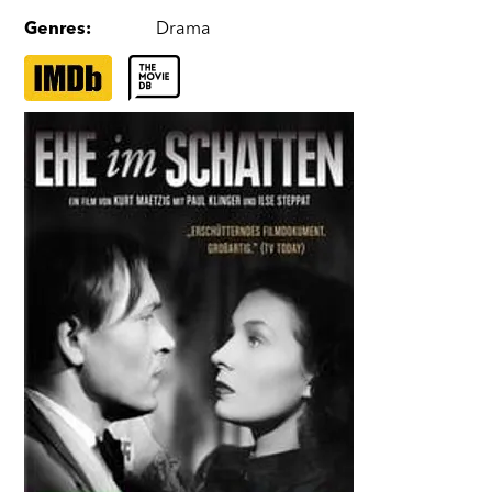
Genres
:
Drama