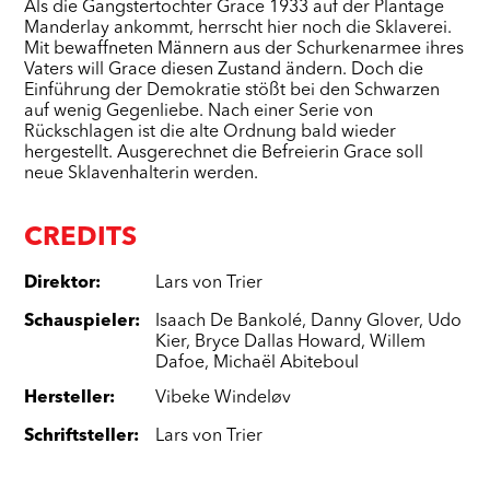
Als die Gangstertochter Grace 1933 auf der Plantage
Manderlay ankommt, herrscht hier noch die Sklaverei.
Mit bewaffneten Männern aus der Schurkenarmee ihres
Vaters will Grace diesen Zustand ändern. Doch die
Einführung der Demokratie stößt bei den Schwarzen
auf wenig Gegenliebe. Nach einer Serie von
Rückschlagen ist die alte Ordnung bald wieder
hergestellt. Ausgerechnet die Befreierin Grace soll
neue Sklavenhalterin werden.
CREDITS
Direktor
:
Lars von Trier
Schauspieler
:
Isaach De Bankolé
,
Danny Glover
,
Udo
Kier
,
Bryce Dallas Howard
,
Willem
Dafoe
,
Michaël Abiteboul
Hersteller
:
Vibeke Windeløv
Schriftsteller
:
Lars von Trier