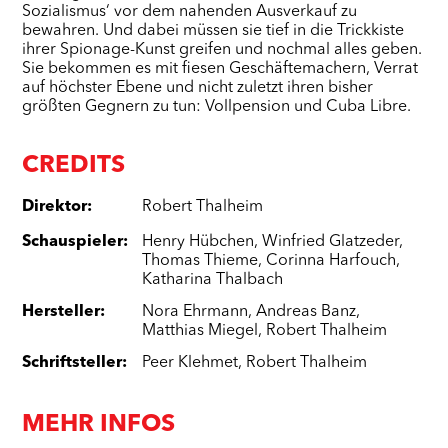
Sozialismus‘ vor dem nahenden Ausverkauf zu
bewahren. Und dabei müssen sie tief in die Trickkiste
ihrer Spionage-Kunst greifen und nochmal alles geben.
Sie bekommen es mit fiesen Geschäftemachern, Verrat
auf höchster Ebene und nicht zuletzt ihren bisher
größten Gegnern zu tun: Vollpension und Cuba Libre.
CREDITS
Direktor
:
Robert Thalheim
Schauspieler
:
Henry Hübchen
,
Winfried Glatzeder
,
Thomas Thieme
,
Corinna Harfouch
,
Katharina Thalbach
Hersteller
:
Nora Ehrmann
,
Andreas Banz
,
Matthias Miegel
,
Robert Thalheim
Schriftsteller
:
Peer Klehmet
,
Robert Thalheim
MEHR INFOS