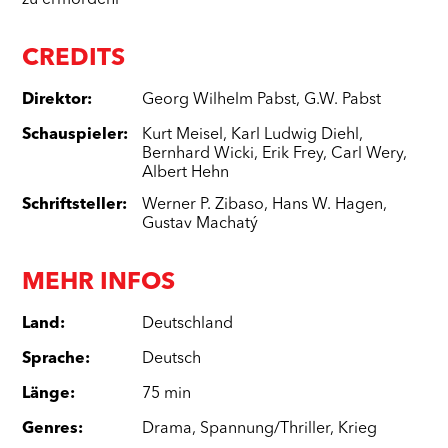
zu ermordenl
CREDITS
Direktor
:
Georg Wilhelm Pabst
,
G.W. Pabst
Schauspieler
:
Kurt Meisel
,
Karl Ludwig Diehl
,
Bernhard Wicki
,
Erik Frey
,
Carl Wery
,
Albert Hehn
Schriftsteller
:
Werner P. Zibaso
,
Hans W. Hagen
,
Gustav Machatý
MEHR INFOS
Land
:
Deutschland
Sprache
:
Deutsch
Länge
:
75 min
Genres
:
Drama
,
Spannung/Thriller
,
Krieg