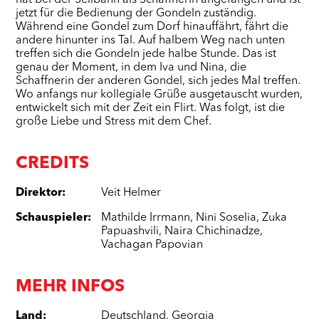
hat bei der Seilbahn als Schaffnerin angefangen und ist
jetzt für die Bedienung der Gondeln zuständig.
Während eine Gondel zum Dorf hinauffährt, fährt die
andere hinunter ins Tal. Auf halbem Weg nach unten
treffen sich die Gondeln jede halbe Stunde. Das ist
genau der Moment, in dem Iva und Nina, die
Schaffnerin der anderen Gondel, sich jedes Mal treffen.
Wo anfangs nur kollegiale Grüße ausgetauscht wurden,
entwickelt sich mit der Zeit ein Flirt. Was folgt, ist die
große Liebe und Stress mit dem Chef.
CREDITS
Direktor
:
Veit Helmer
Schauspieler
:
Mathilde Irrmann
,
Nini Soselia
,
Zuka
Papuashvili
,
Naira Chichinadze
,
Vachagan Papovian
MEHR INFOS
Land
:
Deutschland
,
Georgia