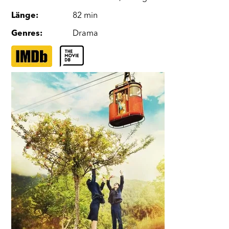
Länge
:
82 min
Genres
:
Drama