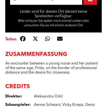
Leider sind für diesen Ort derzeit keine
Spielzeiten verfügbar.
Bitte schauen Sie später noch einmal vorbei oder
versuchen Sie es mit einem anderen Ort.
Teilen
ZUSAMMENFASSUNG
An encounter between a young nurse and her patient
of the same age, Frida, on the border of professional
distance and the desire for closeness.
CREDITS
Direktor
:
Aleksandra Odić
Schauspieler
:
Aenne Schwarz
,
Vicky Krieps
,
Geno