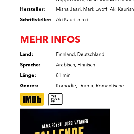
Nuppu Koivu
,
Alina Tomnikov
,
Janne
Hersteller
:
Misha Jaari
,
Mark Lwoff
,
Aki Kauris
Schriftsteller
:
Aki Kaurismäki
MEHR INFOS
Land
:
Finnland
,
Deutschland
Sprache
:
Arabisch
,
Finnisch
Länge
:
81 min
Genres
:
Komödie
,
Drama
,
Romantische