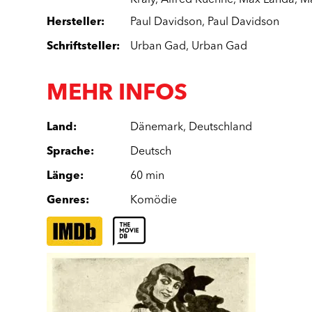
Kräly
,
Alfred Kuehne
,
Max Landa
,
M
Hersteller
:
Paul Davidson
,
Paul Davidson
Schriftsteller
:
Urban Gad
,
Urban Gad
MEHR INFOS
Land
:
Dänemark
,
Deutschland
Sprache
:
Deutsch
Länge
:
60 min
Genres
:
Komödie