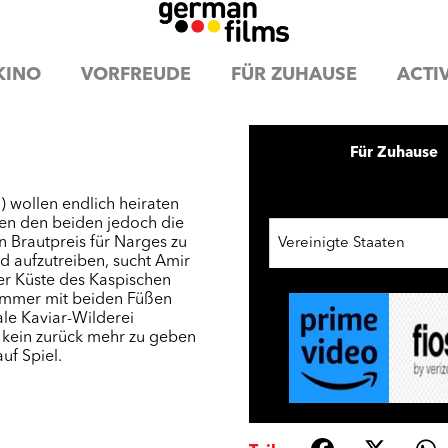
KINO
VORFREUDE
FÜR ZUHAUSE
ACTIV
Für Zuhause
 wollen endlich heiraten
en den beiden jedoch die
n Brautpreis für Narges zu
Vereinigte Staaten
ld aufzutreiben, sucht Amir
der Küste des Kaspischen
t immer mit beiden Füßen
ale Kaviar-Wilderei
 kein zurück mehr zu geben
uf Spiel.