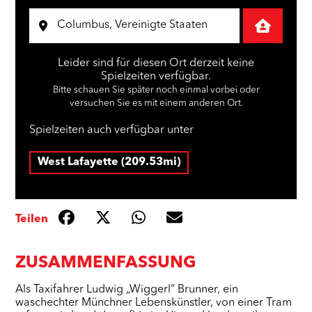
Leider sind für diesen Ort derzeit keine
Spielzeiten verfügbar.
Bitte schauen Sie später noch einmal vorbei oder
versuchen Sie es mit einem anderen Ort.
Spielzeiten auch verfügbar unter
West Lafayette (209.53mi)
Teilen
ZUSAMMENFASSUNG
Als Taxifahrer Ludwig „Wiggerl“ Brunner, ein
waschechter Münchner Lebenskünstler, von einer Tram