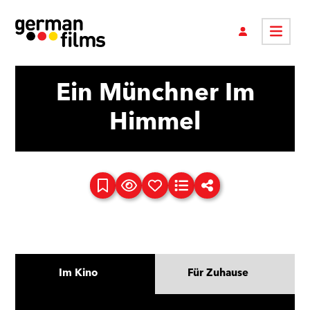
Ein Münchner Im
Himmel
Im Kino
Für Zuhause