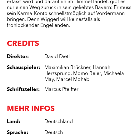
erfasst wird und daraufhin im Himmel landet, gibt es
nur einen Weg zurück in sein geliebtes Bayern: Er muss
sein Karma-Konto schnellstmöglich auf Vordermann
bringen. Denn Wiggerl will keinesfalls als
frohlockender Engel enden.
CREDITS
Direktor
:
David Dietl
Schauspieler
:
Maximilian Brückner
,
Hannah
Herzsprung
,
Momo Beier
,
Michaela
May
,
Marcel Mohab
Schriftsteller
:
Marcus Pfeiffer
MEHR INFOS
Land
:
Deutschland
Sprache
:
Deutsch