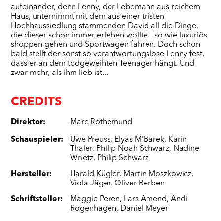
aufeinander, denn Lenny, der Lebemann aus reichem
Haus, unternimmt mit dem aus einer tristen
Hochhaussiedlung stammenden David all die Dinge,
die dieser schon immer erleben wollte - so wie luxuriös
shoppen gehen und Sportwagen fahren. Doch schon
bald stellt der sonst so verantwortungslose Lenny fest,
dass er an dem todgeweihten Teenager hängt. Und
zwar mehr, als ihm lieb ist...
CREDITS
Direktor
:
Marc Rothemund
Schauspieler
:
Uwe Preuss
,
Elyas M’Barek
,
Karin
Thaler
,
Philip Noah Schwarz
,
Nadine
Wrietz
,
Philip Schwarz
Hersteller
:
Harald Kügler
,
Martin Moszkowicz
,
Viola Jäger
,
Oliver Berben
Schriftsteller
:
Maggie Peren
,
Lars Amend
,
Andi
Rogenhagen
,
Daniel Meyer