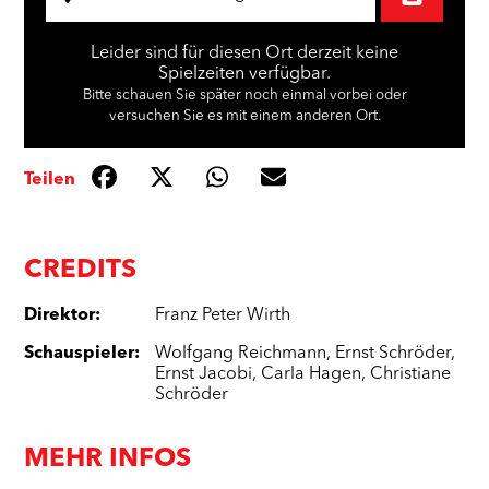
Leider sind für diesen Ort derzeit keine
Spielzeiten verfügbar.
Bitte schauen Sie später noch einmal vorbei oder
versuchen Sie es mit einem anderen Ort.
Teilen
CREDITS
Direktor
:
Franz Peter Wirth
Schauspieler
:
Wolfgang Reichmann
,
Ernst Schröder
,
Ernst Jacobi
,
Carla Hagen
,
Christiane
Schröder
MEHR INFOS