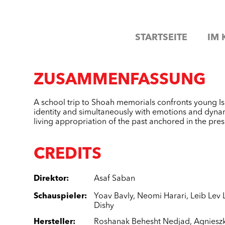
STARTSEITE
IM 
ZUSAMMENFASSUNG
A school trip to Shoah memorials confronts young Isra
identity and simultaneously with emotions and dyn
living appropriation of the past anchored in the pres
CREDITS
Direktor
:
Asaf Saban
Schauspieler
:
Yoav Bavly
,
Neomi Harari
,
Leib Lev 
Dishy
Hersteller
:
Roshanak Behesht Nedjad
,
Agnieszk