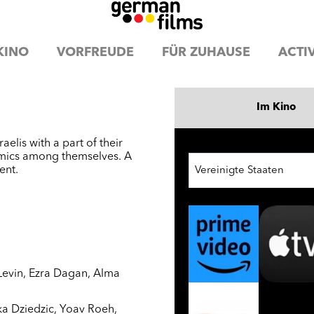
KINO
VORFREUDE
FÜR ZUHAUSE
ACTIV
Im Kino
elis with a part of their
amics among themselves. A
ent.
Vereinigte Staaten
Levin
,
Ezra Dagan
,
Alma
a Dziedzic
,
Yoav Roeh
,