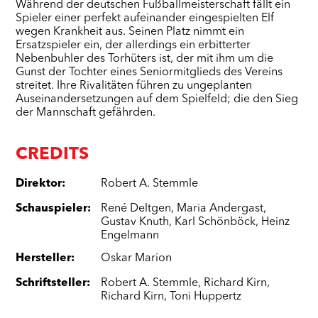
Während der deutschen Fußballmeisterschaft fällt ein
Spieler einer perfekt aufeinander eingespielten Elf
wegen Krankheit aus. Seinen Platz nimmt ein
Ersatzspieler ein, der allerdings ein erbitterter
Nebenbuhler des Torhüters ist, der mit ihm um die
Gunst der Tochter eines Seniormitglieds des Vereins
streitet. Ihre Rivalitäten führen zu ungeplanten
Auseinandersetzungen auf dem Spielfeld; die den Sieg
der Mannschaft gefährden.
CREDITS
Direktor
:
Robert A. Stemmle
Schauspieler
:
René Deltgen
,
Maria Andergast
,
Gustav Knuth
,
Karl Schönböck
,
Heinz
Engelmann
Hersteller
:
Oskar Marion
Schriftsteller
:
Robert A. Stemmle
,
Richard Kirn
,
Richard Kirn
,
Toni Huppertz