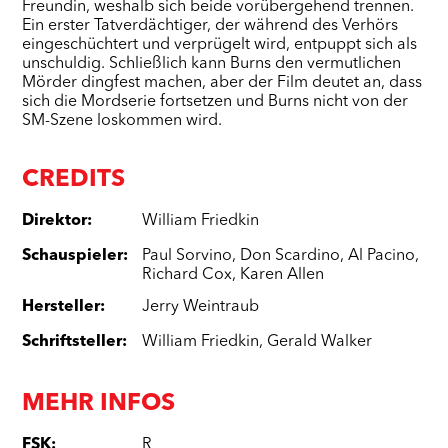
Freundin, weshalb sich beide vorübergehend trennen.
Ein erster Tatverdächtiger, der während des Verhörs
eingeschüchtert und verprügelt wird, entpuppt sich als
unschuldig. Schließlich kann Burns den vermutlichen
Mörder dingfest machen, aber der Film deutet an, dass
sich die Mordserie fortsetzen und Burns nicht von der
SM-Szene loskommen wird.
CREDITS
Direktor
:
William Friedkin
Schauspieler
:
Paul Sorvino
,
Don Scardino
,
Al Pacino
,
Richard Cox
,
Karen Allen
Hersteller
:
Jerry Weintraub
Schriftsteller
:
William Friedkin
,
Gerald Walker
MEHR INFOS
FSK
:
R