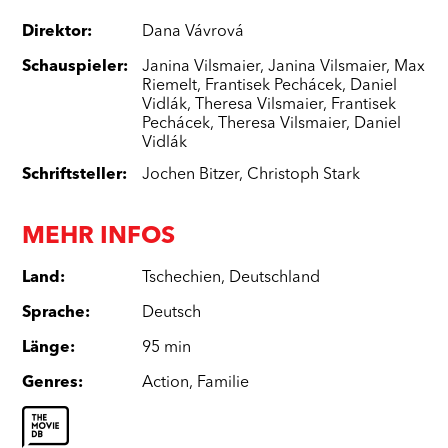
Direktor
:
Dana Vávrová
Schauspieler
:
Janina Vilsmaier
,
Janina Vilsmaier
,
Max
Riemelt
,
Frantisek Pechácek
,
Daniel
Vidlák
,
Theresa Vilsmaier
,
Frantisek
Pechácek
,
Theresa Vilsmaier
,
Daniel
Vidlák
Schriftsteller
:
Jochen Bitzer
,
Christoph Stark
MEHR INFOS
Land
:
Tschechien
,
Deutschland
Sprache
:
Deutsch
Länge
:
95 min
Genres
:
Action
,
Familie