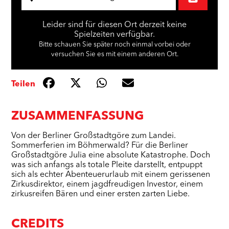
Leider sind für diesen Ort derzeit keine
Spielzeiten verfügbar.
Bitte schauen Sie später noch einmal vorbei oder
versuchen Sie es mit einem anderen Ort.
Teilen
ZUSAMMENFASSUNG
Von der Berliner Großstadtgöre zum Landei.
Sommerferien im Böhmerwald? Für die Berliner
Großstadtgöre Julia eine absolute Katastrophe. Doch
was sich anfangs als totale Pleite darstellt, entpuppt
sich als echter Abenteuerurlaub mit einem gerissenen
Zirkusdirektor, einem jagdfreudigen Investor, einem
zirkusreifen Bären und einer ersten zarten Liebe.
CREDITS