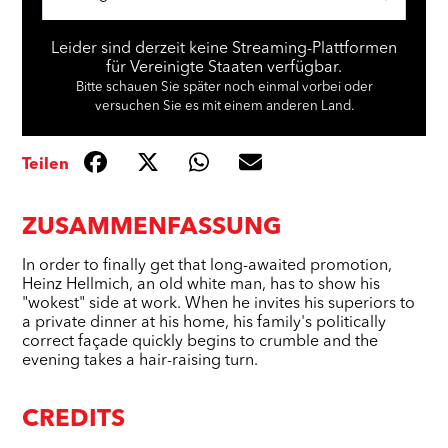
Leider sind derzeit keine Streaming-Plattformen
für Vereinigte Staaten verfügbar.
Bitte schauen Sie später noch einmal vorbei oder
versuchen Sie es mit einem anderen Land.
Teilen
ZUSAMMENFASSUNG
In order to finally get that long-awaited promotion,
Heinz Hellmich, an old white man, has to show his
"wokest" side at work. When he invites his superiors to
a private dinner at his home, his family's politically
correct façade quickly begins to crumble and the
evening takes a hair-raising turn.
CREDITS