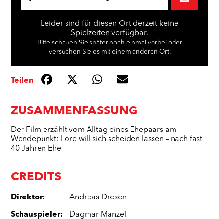
Leider sind für diesen Ort derzeit keine
Spielzeiten verfügbar.
Bitte schauen Sie später noch einmal vorbei oder
versuchen Sie es mit einem anderen Ort.
Teilen
ZUSAMMENFASSUNG
Der Film erzählt vom Alltag eines Ehepaars am
Wendepunkt: Lore will sich scheiden lassen – nach fast
40 Jahren Ehe
CREDITS
Direktor
:
Andreas Dresen
Schauspieler
:
Dagmar Manzel