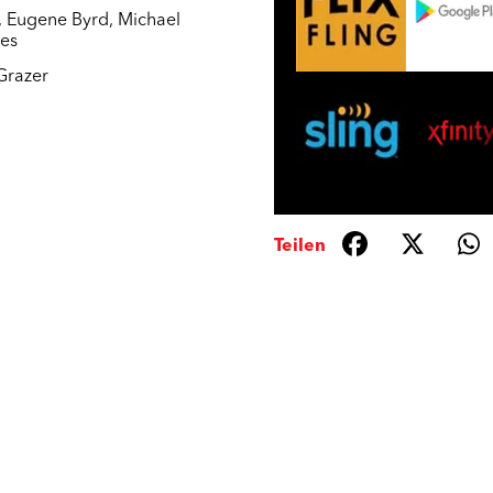
,
Eugene Byrd
,
Michael
es
Grazer
Teilen