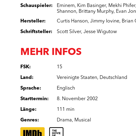
Schauspieler
:
Eminem
,
Kim Basinger
,
Mekhi Phifer
Shannon
,
Brittany Murphy
,
Evan Jon
Hersteller
:
Curtis Hanson
,
Jimmy Iovine
,
Brian 
Schriftsteller
:
Scott Silver
,
Jesse Wigutow
MEHR INFOS
FSK
:
15
Land
:
Vereinigte Staaten
,
Deutschland
Sprache
:
Englisch
Starttermin
:
8. November 2002
Länge
:
111 min
Genres
:
Drama
,
Musical