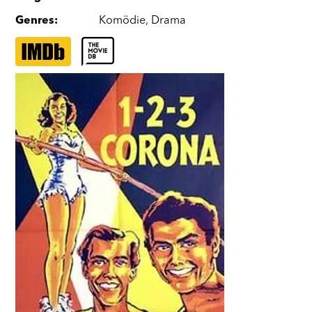
Genres
:
Komödie
,
Drama