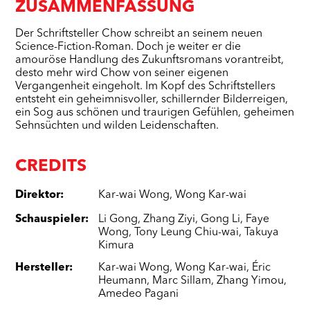
ZUSAMMENFASSUNG
Der Schriftsteller Chow schreibt an seinem neuen
Science-Fiction-Roman. Doch je weiter er die
amouröse Handlung des Zukunftsromans vorantreibt,
desto mehr wird Chow von seiner eigenen
Vergangenheit eingeholt. Im Kopf des Schriftstellers
entsteht ein geheimnisvoller, schillernder Bilderreigen,
ein Sog aus schönen und traurigen Gefühlen, geheimen
Sehnsüchten und wilden Leidenschaften.
CREDITS
Direktor
:
Kar-wai Wong
,
Wong Kar-wai
Schauspieler
:
Li Gong
,
Zhang Ziyi
,
Gong Li
,
Faye
Wong
,
Tony Leung Chiu-wai
,
Takuya
Kimura
Hersteller
:
Kar-wai Wong
,
Wong Kar-wai
,
Éric
Heumann
,
Marc Sillam
,
Zhang Yimou
,
Amedeo Pagani